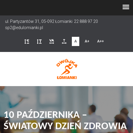
Przejdź
do
treści
ul. Partyzantów 31, 05-092 Łomianki
22 888 97 20
sp2@edulomianki.pl
A
A+
A++
10 PAŹDZIERNIKA –
ŚWIATOWY DZIEŃ ZDROWIA