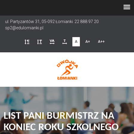
Przejdź
do
treści
ul. Partyzantów 31, 05-092 Łomianki
22 888 97 20
sp2@edulomianki.pl
A
A+
A++
LIST PANI BURMISTRZ NA
KONIEC ROKU SZKOLNEGO