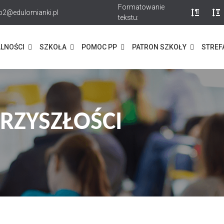
Formatowanie
p2@edulomianki.pl
tekstu:
LNOŚCI
SZKOŁA
POMOC PP
PATRON SZKOŁY
STREF
RZYSZŁOŚCI