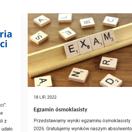
18 LIP, 2022
ci”.
Egzamin ósmoklasisty
ne
Przedstawiamy wyniki egzaminu ósmoklasisty
li z
2026. Gratulujemy wyników naszym absolwento
i udało