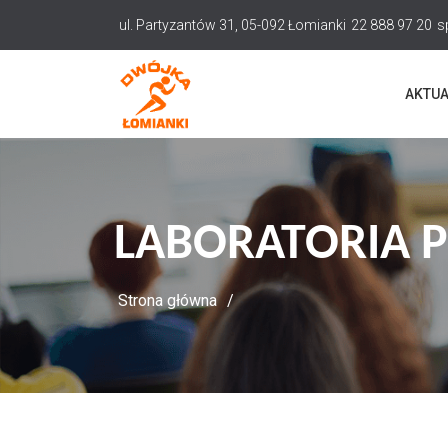
Przejdź
ul. Partyzantów 31, 05-092 Łomianki
22 888 97 20
s
do
treści
AKTUA
LABORATORIA P
Strona główna