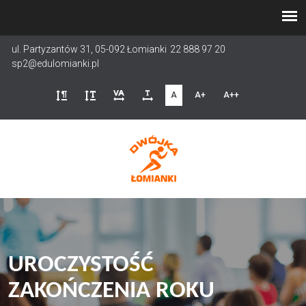
Przejdź
do
treści
ul. Partyzantów 31, 05-092 Łomianki
22 888 97 20
sp2@edulomianki.pl
A
A+
A++
UROCZYSTOŚĆ
ZAKOŃCZENIA ROKU