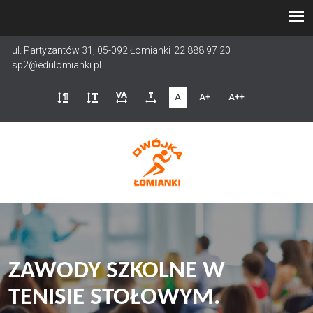
Przejdź
do
treści
ul. Partyzantów 31, 05-092 Łomianki
22 888 97 20
sp2@edulomianki.pl
A
A+
A++
ZAWODY SZKOLNE W
TENISIE STOŁOWYM.