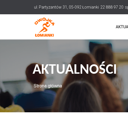
Przejdź
ul. Partyzantów 31, 05-092 Łomianki
22 888 97 20
s
do
treści
AKTUA
AKTUALNOŚCI
Strona główna