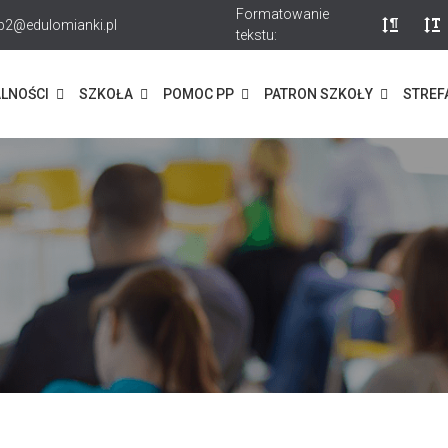
Formatowanie
p2@edulomianki.pl
tekstu:
LNOŚCI
SZKOŁA
POMOC PP
PATRON SZKOŁY
STREF