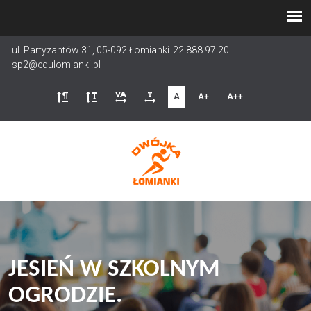
Przejdź
do
treści
ul. Partyzantów 31, 05-092 Łomianki
22 888 97 20
sp2@edulomianki.pl
A
A+
A++
JESIEŃ W SZKOLNYM
OGRODZIE.