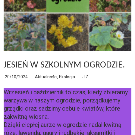
JESIEŃ W SZKOLNYM OGRODZIE.
20/10/2024
Aktualności
,
Ekologia
J Z
Wrzesień i październik to czas, kiedy zbieramy
warzywa w naszym ogrodzie, porządkujemy
grządki oraz sadzimy cebule kwiatów, które
zakwitną wiosna.
Dzięki ciepłej aurze w ogrodzie nadal kwitną
róże, lawenda, gaury i rudbekie, aksamitki i