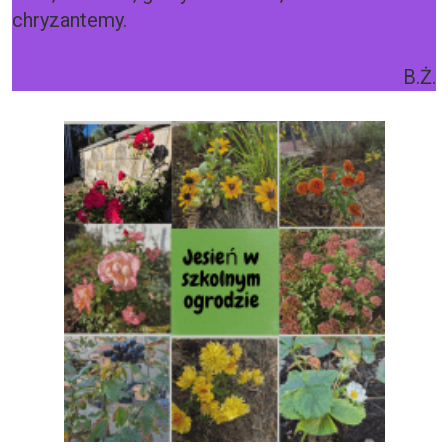
chryzantemy.
B.Ż.