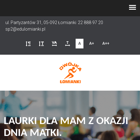
Przejdź
do
treści
ul. Partyzantów 31, 05-092 Łomianki
22 888 97 20
sp2@edulomianki.pl
A
A+
A++
LAURKI DLA MAM Z OKAZJI
DNIA MATKI.