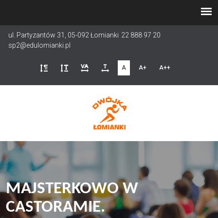
Przejdź
do
treści
ul. Partyzantów 31, 05-092 Łomianki
22 888 97 20
sp2@edulomianki.pl
A
A+
A++
MAJSTERKOWO W
CASTORAMIE.