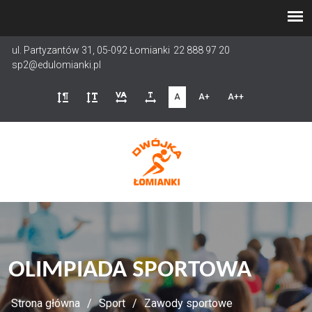
Przejdź
do
treści
ul. Partyzantów 31, 05-092 Łomianki
22 888 97 20
sp2@edulomianki.pl
A
A+
A++
OLIMPIADA SPORTOWA
Strona główna
Sport
Zawody sportowe