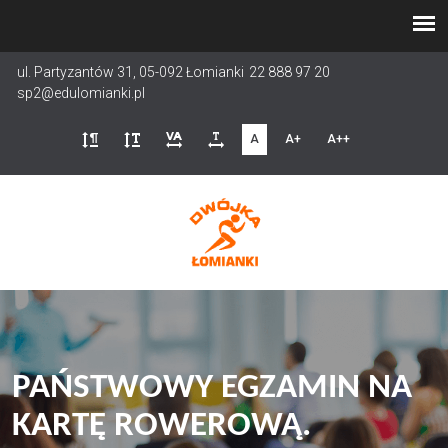
Przejdź
do
treści
ul. Partyzantów 31, 05-092 Łomianki
22 888 97 20
sp2@edulomianki.pl
A
A+
A++
PAŃSTWOWY EGZAMIN NA
KARTĘ ROWEROWĄ.