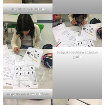
zapoznanie z instrukcją
ściąganie odcisków z użyciem
grafitu
ściąganie odcisków z grafitem