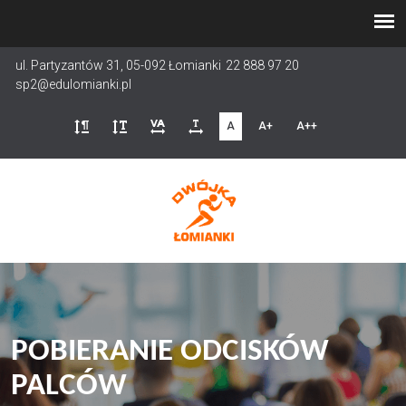
Przejdź
do
treści
ul. Partyzantów 31, 05-092 Łomianki
22 888 97 20
sp2@edulomianki.pl
A
A+
A++
POBIERANIE ODCISKÓW
PALCÓW