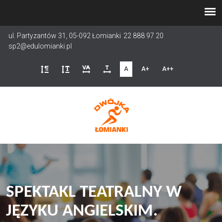
Przejdź
do
treści
ul. Partyzantów 31, 05-092 Łomianki
22 888 97 20
sp2@edulomianki.pl
A
A+
A++
SPEKTAKL TEATRALNY W
JĘZYKU ANGIELSKIM.