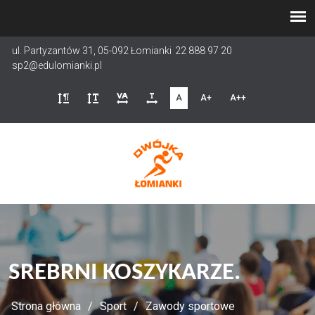
Przejdź
do
treści
ul. Partyzantów 31, 05-092 Łomianki
22 888 97 20
sp2@edulomianki.pl
A
A+
A++
SREBRNI KOSZYKARZE.
Strona główna
Sport
Zawody sportowe