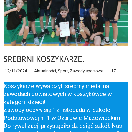
SREBRNI KOSZYKARZE.
12/11/2024
Aktualności
,
Sport
,
Zawody sportowe
J Z
Koszykarze wywalczyli srebrny medal na
zawodach powiatowych w koszykówce w
kategorii dzieci!
Zawody odbyły się 12 listopada w Szkole
Podstawowej nr 1 w Ożarowie Mazowieckim.
Do rywalizacji przystąpiło dziesięć szkół. Nasi