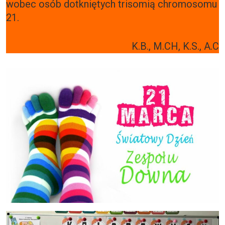
wobec osób dotkniętych trisomią chromosomu
21.
K.B., M.CH, K.S., A.C