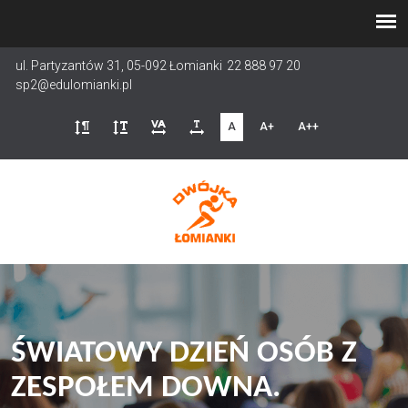
Przejdź
do
treści
ul. Partyzantów 31, 05-092 Łomianki
22 888 97 20
sp2@edulomianki.pl
A
A+
A++
ŚWIATOWY DZIEŃ OSÓB Z
ZESPOŁEM DOWNA.