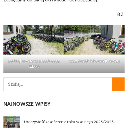
B.Ż.
parking rowerowy przed naszą
nasz środek lokomocji- rowery
szkołą
NAJNOWSZE WPISY
Uroczystość zakończenia roku szkolnego 2025/2026.