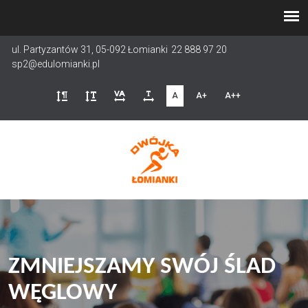
Przejdź
do
treści
ul. Partyzantów 31, 05-092 Łomianki
22 888 97 20
sp2@edulomianki.pl
A
A+
A++
ZMNIEJSZAMY SWÓJ ŚLAD
WĘGLOWY